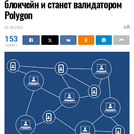
блокчейн и станет валидатором
Polygon
A
02.06.2023
A
153
SHARES