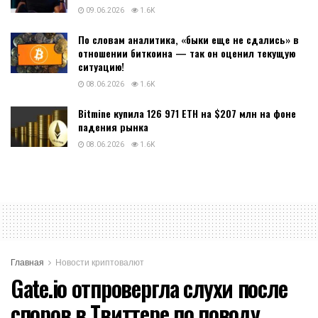
09.06.2026
1.6K
По словам аналитика, «быки еще не сдались» в
отношении биткоина — так он оценил текущую
ситуацию!
08.06.2026
1.6K
Bitmine купила 126 971 ETH на $207 млн на фоне
падения рынка
08.06.2026
1.6K
Главная
Новости криптовалют
Gate.io отпровергла слухи после
споров в Твиттере по поводу