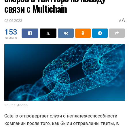
связи с Multichain
A
02.06.2023
A
153
SHARES
Source: Adobe
Gate.io отпровергает слухи о неплатежеспособности
компании после того, как были отправлены твиты, в