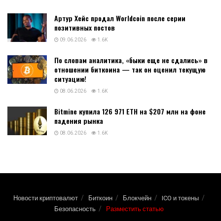
Артур Хейс продал Worldcoin после серии
позитивных постов
09.06.2026
1.6K
По словам аналитика, «быки еще не сдались» в
отношении биткоина — так он оценил текущую
ситуацию!
08.06.2026
1.6K
Bitmine купила 126 971 ETH на $207 млн на фоне
падения рынка
08.06.2026
1.6K
Новости криптовалют
Биткоин
Блокчейн
ICO и токены
Безопасность
Разместить статью