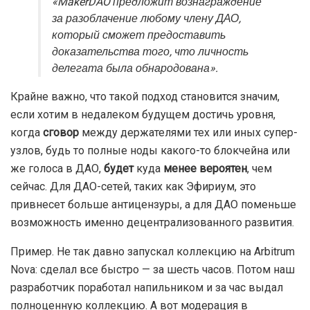
«MakerDAO предложит вознаграждение
за разоблачение любому члену ДАО,
который сможет предоставить
доказательства того, что личность
делегата была обнародована».
Крайне важно, что такой подход становится значим,
если хотим в недалеком будущем достичь уровня,
когда
сговор
между держателями тех или иных супер-
узлов, будь то полные ноды какого-то блокчейна или
же голоса в ДАО,
будет
куда
менее
вероятен
, чем
сейчас. Для ДАО-сетей, таких как Эфириум, это
привнесет больше антицензуры, а для ДАО поменьше
возможность именно децентрализованного развития.
Пример. Не так давно запускал коллекцию на Arbitrum
Nova: сделал все быстро — за шесть часов. Потом наш
разработчик поработал напильником и за час выдал
полноценную коллекцию. А вот модерация в