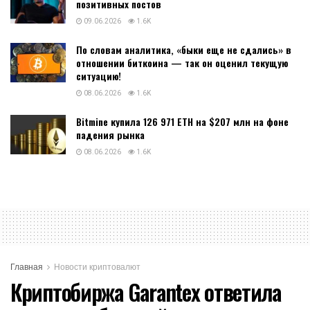
позитивных постов
09.06.2026
1.6K
По словам аналитика, «быки еще не сдались» в
отношении биткоина — так он оценил текущую
ситуацию!
08.06.2026
1.6K
Bitmine купила 126 971 ETH на $207 млн на фоне
падения рынка
08.06.2026
1.6K
Главная
Новости криптовалют
Криптобиржа Garantex ответила