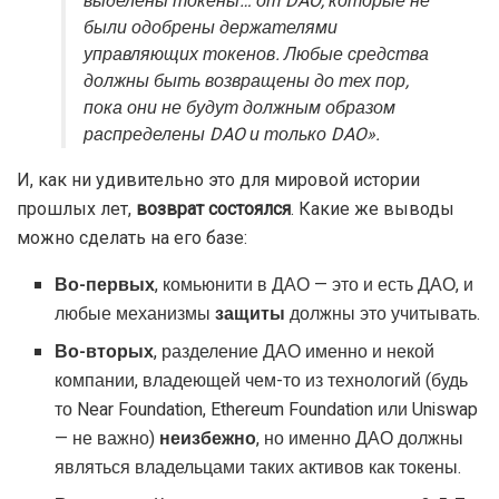
выделены токены… от DAO, которые не
были одобрены держателями
управляющих токенов. Любые средства
должны быть возвращены до тех пор,
пока они не будут должным образом
распределены DAO и только DAO».
И, как ни удивительно это для мировой истории
прошлых лет,
возврат состоялся
. Какие же выводы
можно сделать на его базе:
Во-первых
, комьюнити в ДАО — это и есть ДАО, и
любые механизмы
защиты
должны это учитывать.
Во-вторых
, разделение ДАО именно и некой
компании, владеющей чем-то из технологий (будь
то Near Foundation, Ethereum Foundation или Uniswap
— не важно)
неизбежно
, но именно ДАО должны
являться владельцами таких активов как токены.