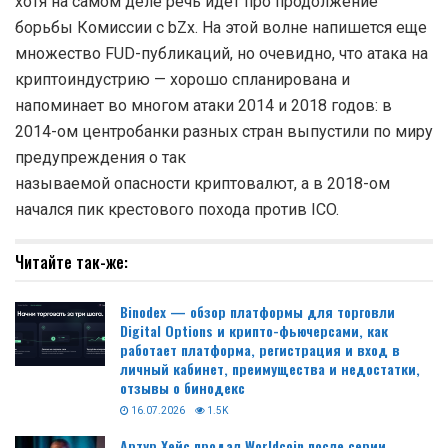
хотя на самом деле речь идет про продолжение
борьбы Комиссии с bZx. На этой волне напишется еще
множество FUD-публикаций, но очевидно, что атака на
криптоиндустрию — хорошо спланирована и
напоминает во многом атаки 2014 и 2018 годов: в
2014-ом центробанки разных стран выпустили по миру
предупреждения о так
называемой опасности криптовалют, а в 2018-ом
начался пик крестового похода против ICO.
Читайте так-же:
Binodex — обзор платформы для торговли
Digital Options и крипто-фьючерсами, как
работает платформа, регистрация и вход в
личный кабинет, преимущества и недостатки,
отзывы о бинодекс
16.07.2026
1.5K
Артур Хейс продал Worldcoin после серии