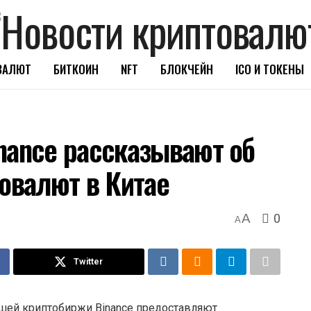
ВАЛЮТ
БИТКОИН
NFT
БЛОКЧЕЙН
ICO И ТОКЕНЫ
nance рассказывают об
товалют в Китае
0
A
A
Twitter
шей криптобиржи Binance предоставляют