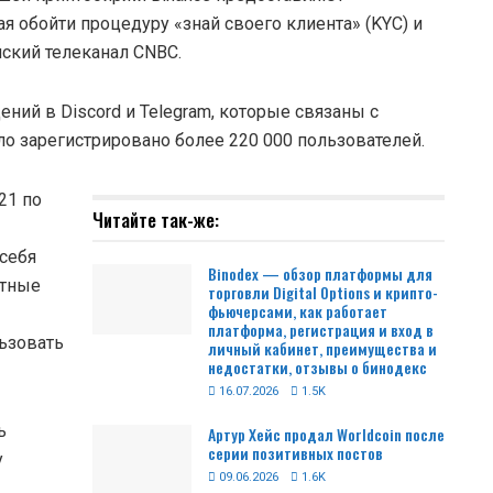
я обойти процедуру «знай своего клиента» (KYC) и
ский телеканал CNBC.
ний в Discord и Telegram, которые связаны с
ло зарегистрировано более 220 000 пользователей.
21 по
Читайте так-же:
себя
Binodex — обзор платформы для
стные
торговли Digital Options и крипто-
фьючерсами, как работает
платформа, регистрация и вход в
ьзовать
личный кабинет, преимущества и
недостатки, отзывы о бинодекс
16.07.2026
1.5K
ь
Артур Хейс продал Worldcoin после
серии позитивных постов
у
09.06.2026
1.6K