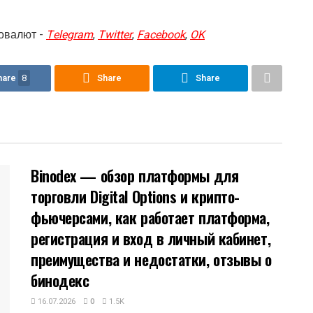
овалют -
Telegram
,
Twitter
,
Facebook
,
OK
hare
8
Share
Share
Binodex — обзор платформы для
торговли Digital Options и крипто-
фьючерсами, как работает платформа,
регистрация и вход в личный кабинет,
преимущества и недостатки, отзывы о
бинодекс
16.07.2026
0
1.5K