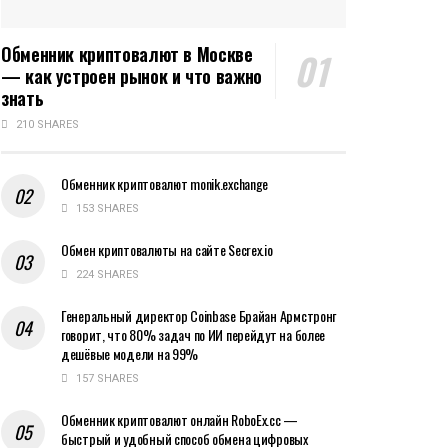
Обменник криптовалют в Москве
— как устроен рынок и что важно
знать
210 SHARES
Обменник криптовалют monik.exchange
153 SHARES
Обмен криптовалюты на сайте Secrex.io
224 SHARES
Генеральный директор Coinbase Брайан Армстронг
говорит, что 80% задач по ИИ перейдут на более
дешёвые модели на 99%
157 SHARES
Обменник криптовалют онлайн RoboEx.cc —
быстрый и удобный способ обмена цифровых