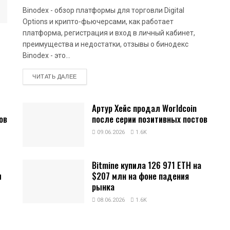
Binodex - обзор платформы для торговли Digital
Options и крипто-фьючерсами, как работает
платформа, регистрация и вход в личный кабинет,
преимущества и недостатки, отзывы о бинодекс
Binodex - это...
DETAILS
ЧИТАТЬ ДАЛЕЕ
Артур Хейс продал Worldcoin
ов
после серии позитивных постов
09.06.2026
1.6K
Bitmine купила 126 971 ETH на
и
$207 млн на фоне падения
рынка
08.06.2026
1.6K