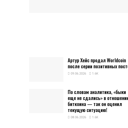
Артур Хейс продал Worldcoin
после серии позитивных пост
09.06.2026
1.6K
По словам аналитика, «быки
еще не сдались» в отношени
биткоина — так он оценил
текущую ситуацию!
08.06.2026
1.6K