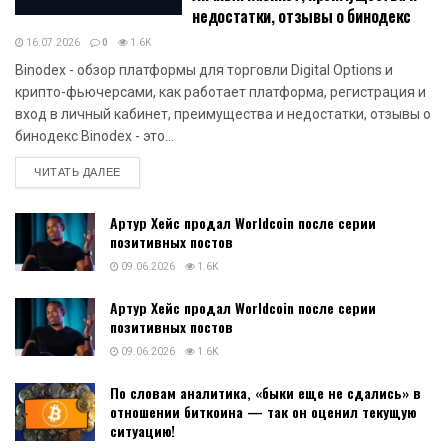
недостатки, отзывы о бинодекс
16.07.2026
0
1.6K
Binodex - обзор платформы для торговли Digital Options и
крипто-фьючерсами, как работает платформа, регистрация и
вход в личный кабинет, преимущества и недостатки, отзывы о
бинодекс Binodex - это...
DETAILS
ЧИТАТЬ ДАЛЕЕ
Артур Хейс продал Worldcoin после серии
позитивных постов
09.06.2026
1.6K
Артур Хейс продал Worldcoin после серии
позитивных постов
09.06.2026
1.6K
По словам аналитика, «быки еще не сдались» в
отношении биткоина — так он оценил текущую
ситуацию!