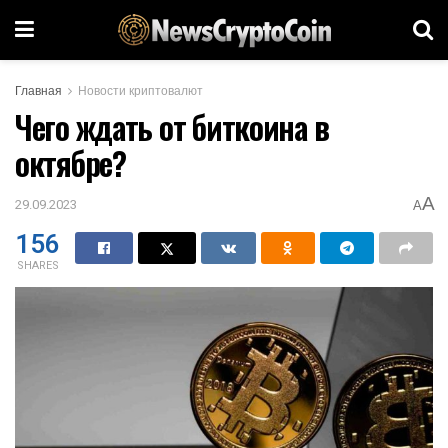
Главная
Новости криптовалют
Чего ждать от биткоина в
октябре?
A
29.09.2023
A
156
SHARES