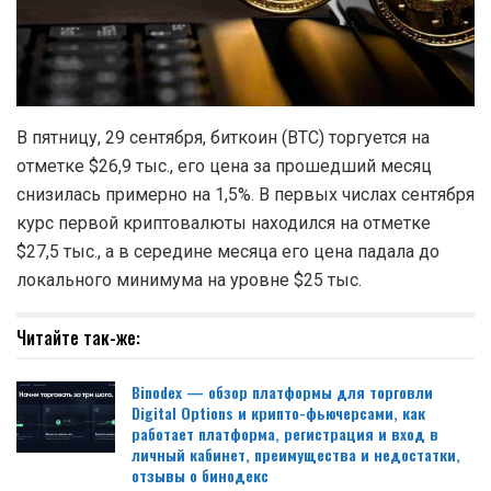
В пятницу, 29 сентября, биткоин (BTC) торгуется на
отметке $26,9 тыс., его цена за прошедший месяц
снизилась примерно на 1,5%. В первых числах сентября
курс первой криптовалюты находился на отметке
$27,5 тыс., а в середине месяца его цена падала до
локального минимума на уровне $25 тыс.
Читайте так-же:
Binodex — обзор платформы для торговли
Digital Options и крипто-фьючерсами, как
работает платформа, регистрация и вход в
личный кабинет, преимущества и недостатки,
отзывы о бинодекс