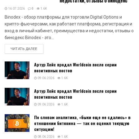
недостатки, отзывы о бинодекс
16.07.2026
0
1.6K
Binodex - обзор платформы для торговли Digital Options и
крипто-фьючерсами, как работает платформа, регистрация и
вход в личный кабинет, преимущества и недостатки, отзывы о
бинодекс Binodex - это...
DETAILS
ЧИТАТЬ ДАЛЕЕ
Артур Хейс продал Worldcoin после серии
позитивных постов
09.06.2026
1.6K
Артур Хейс продал Worldcoin после серии
позитивных постов
09.06.2026
1.6K
По словам аналитика, «быки еще не сдались» в
отношении биткоина — так он оценил текущую
ситуацию!
08.06.2026
1.6K