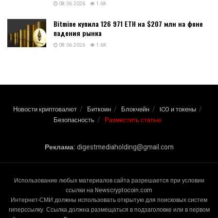
08.06.2026
1.6K
Bitmine купила 126 971 ETH на $207 млн на фоне
падения рынка
08.06.2026
1.6K
Новости криптовалют
Биткоин
Блокчейн
ICO и токены
Безопасность
Разместить статью
Реклама:
digestmediaholding@gmail.com
Использование любых материалов сайта разрешается при условии
ссылки на Newscryptocoin.com
Интернет-СМИ должны использовать открытую для поисковых систем
гиперссылку. Ссылка должна размещаться в подзаголовке или в первом