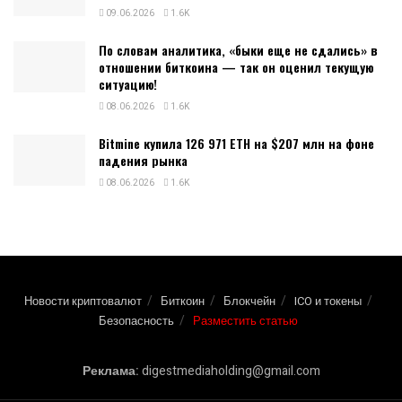
09.06.2026
1.6K
По словам аналитика, «быки еще не сдались» в
отношении биткоина — так он оценил текущую
ситуацию!
08.06.2026
1.6K
Bitmine купила 126 971 ETH на $207 млн на фоне
падения рынка
08.06.2026
1.6K
Новости криптовалют
Биткоин
Блокчейн
ICO и токены
Безопасность
Разместить статью
Реклама:
digestmediaholding@gmail.com