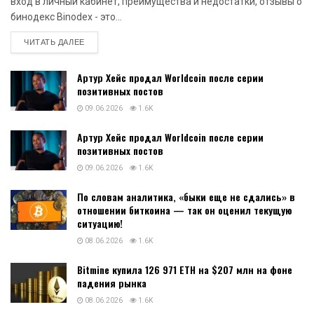
вход в личный кабинет, преимущества и недостатки, отзывы о
бинодекс Binodex - это...
DETAILS
ЧИТАТЬ ДАЛЕЕ
Артур Хейс продал Worldcoin после серии
позитивных постов
09.06.2026
1.6K
Артур Хейс продал Worldcoin после серии
позитивных постов
09.06.2026
1.6K
По словам аналитика, «быки еще не сдались» в
отношении биткоина — так он оценил текущую
ситуацию!
08.06.2026
1.6K
Bitmine купила 126 971 ETH на $207 млн на фоне
падения рынка
08.06.2026
1.6K