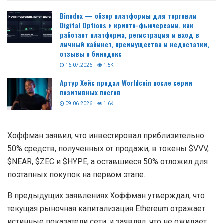
Binodex — обзор платформы для торговли
Digital Options и крипто-фьючерсами, как
работает платформа, регистрация и вход в
личный кабинет, преимущества и недостатки,
отзывы о бинодекс
16.07.2026
1.5K
Артур Хейс продал Worldcoin после серии
позитивных постов
09.06.2026
1.6K
Хоффман заявил, что инвестировал приблизительно
50% средств, полученных от продажи, в токены $VVV,
$NEAR, $ZEC и $HYPE, а оставшиеся 50% отложил для
поэтапных покупок на первом этапе.
В предыдущих заявлениях Хоффман утверждал, что
текущая рыночная капитализация Ethereum отражает
истинные показатели сети, и заявлял, что не ожидает