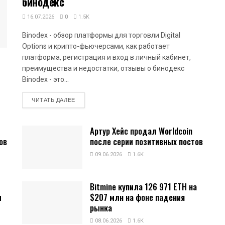
бинодекс
16.07.2026
0
1.5K
Binodex - обзор платформы для торговли Digital
Options и крипто-фьючерсами, как работает
платформа, регистрация и вход в личный кабинет,
преимущества и недостатки, отзывы о бинодекс
Binodex - это...
DETAILS
ЧИТАТЬ ДАЛЕЕ
Артур Хейс продал Worldcoin
ов
после серии позитивных постов
09.06.2026
1.6K
Bitmine купила 126 971 ETH на
и
$207 млн на фоне падения
рынка
08.06.2026
1.6K