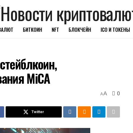
ВАЛЮТ
БИТКОИН
NFT
БЛОКЧЕЙН
ICO И ТОКЕНЫ
 стейблкоин,
ания MiCA
0
A
A
Twitter