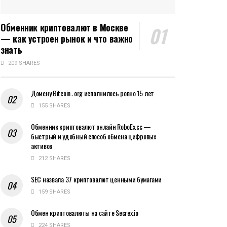
Обменник криптовалют в Москве
— как устроен рынок и что важно
знать
209 SHARES
Домену Bitcoin․org исполнилось ровно 15 лет
155 SHARES
Обменник криптовалют онлайн RoboEx.cc —
быстрый и удобный способ обмена цифровых
активов
212 SHARES
SEC назвала 37 криптовалют ценными бумагами
159 SHARES
Обмен криптовалюты на сайте Secrex.io
224 SHARES