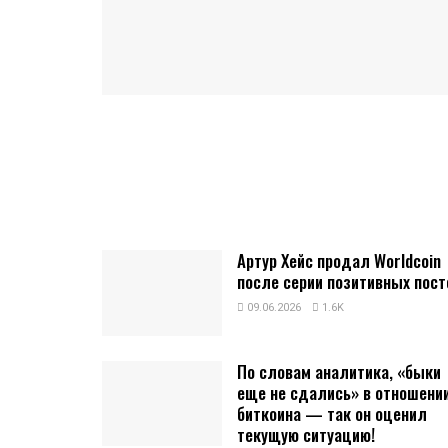
Артур Хейс продал Worldcoin
после серии позитивных пост
09.06.2026
1.6K
По словам аналитика, «быки
еще не сдались» в отношени
биткоина — так он оценил
текущую ситуацию!