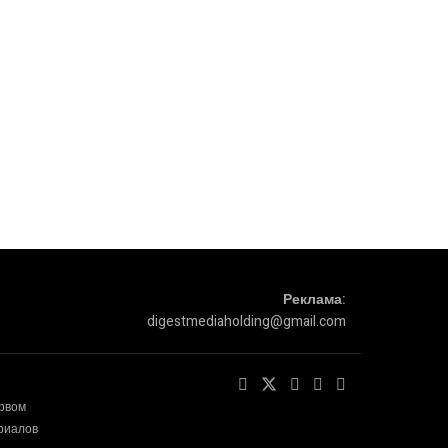
Реклама:
digestmediaholding@gmail.com
ервом
ериалов