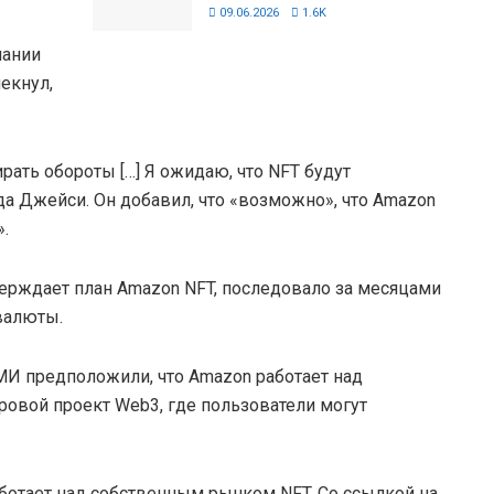
09.06.2026
1.6K
пании
екнул,
рать обороты […] Я ожидаю, что NFT будут
гда Джейси. Он добавил, что «возможно», что Amazon
.
верждает план Amazon NFT, последовало за месяцами
валюты.
И предположили, что Amazon работает над
гровой проект Web3, где пользователи могут
аботает над собственным рынком NFT. Со ссылкой на