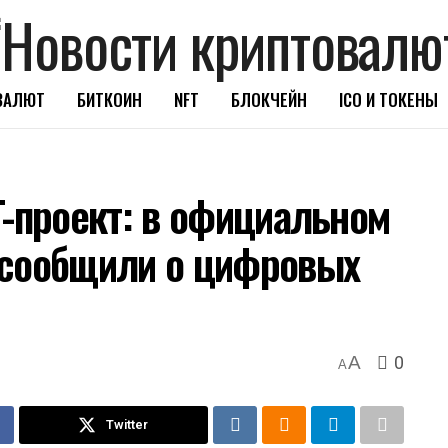
ВАЛЮТ
БИТКОИН
NFT
БЛОКЧЕЙН
ICO И ТОКЕНЫ
T-проект: в официальном
 сообщили о цифровых
0
A
A
Twitter