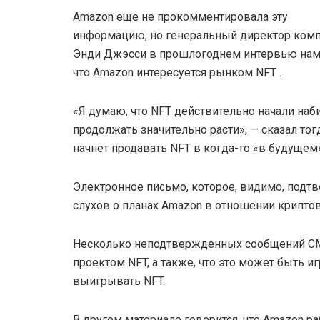
Amazon еще не прокомментировала эту
информацию, но генеральный директор ком
Энди Джэсси в прошлогоднем интервью нам
что Amazon интересуется рынком NFT .
«Я думаю, что NFT действительно начали наби
продолжать значительно расти», — сказал то
начнет продавать NFT в когда-то «в будущем»
Электронное письмо, которое, видимо, подт
слухов о планах Amazon в отношении крипто
Несколько неподтвержденных сообщений СМ
проектом NFT, а также, что это может быть и
выигрывать NFT.
В другом материале говорится, что Amazon р