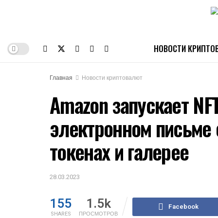
НОВОСТИ КРИПТО
Главная
Новости криптовалют
Amazon запускает NF
электронном письме
токенах и галерее
28.03.2023
155
1.5k
Facebook
SHARES
ПРОСМОТРОВ