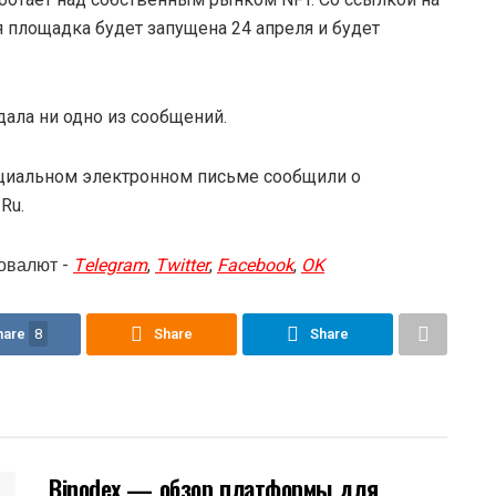
я площадка будет запущена 24 апреля и будет
ала ни одно из сообщений.
фициальном электронном письме сообщили о
Ru.
овалют -
Telegram
,
Twitter
,
Facebook
,
OK
hare
8
Share
Share
Binodex — обзор платформы для