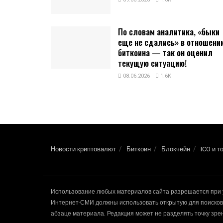
По словам аналитика, «быки
еще не сдались» в отношени
биткоина — так он оценил
текущую ситуацию!
08.06.2026
1.6K
Новости криптовалют
Биткоин
Блокчейн
ICO и т
Использование любых материалов сайта разрешается при 
Интернет-СМИ должны использовать открытую для поисковы
абзаце материала. Редакция может не разделять точку зр