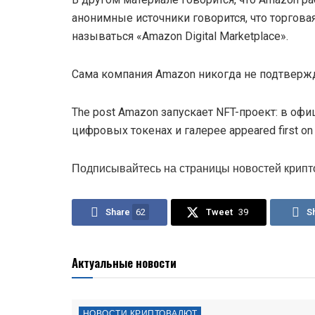
анонимные источники говорится, что торгова
называться «Amazon Digital Marketplace».
Сама компания Amazon никогда не подтвержд
The post Amazon запускает NFT-проект: в о
цифровых токенах и галерее appeared first on 
Подписывайтесь на страницы новостей крипт
Share
62
Tweet
39
S
Актуальные новости
НОВОСТИ КРИПТОВАЛЮТ