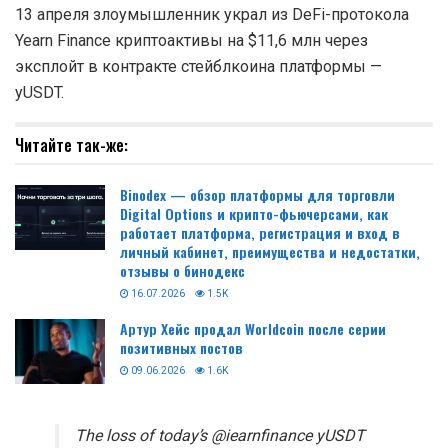
13 апреля злоумышленник украл из DeFi-протокола
Yearn Finance криптоактивы на $11,6 млн через
эксплойт в контракте стейблкоина платформы —
yUSDT.
Читайте так-же:
Binodex — обзор платформы для торговли
Digital Options и крипто-фьючерсами, как
работает платформа, регистрация и вход в
личный кабинет, преимущества и недостатки,
отзывы о бинодекс
16.07.2026
1.5K
Артур Хейс продал Worldcoin после серии
позитивных постов
09.06.2026
1.6K
The loss of today’s @iearnfinance yUSDT