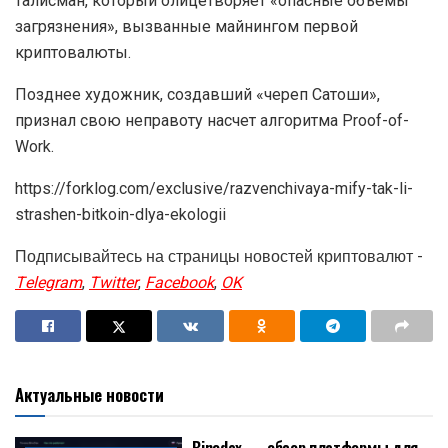
талисман, который олицетворяет «опасные объемы
загрязнения», вызванные майнингом первой
криптовалюты.
Позднее художник, создавший «череп Сатоши»,
признал свою неправоту насчет алгоритма Proof-of-
Work.
https://forklog.com/exclusive/razvenchivaya-mify-tak-li-
strashen-bitkoin-dlya-ekologii
Подписывайтесь на страницы новостей криптовалют -
Telegram
,
Twitter
,
Facebook
,
OK
Актуальные новости
Binodex — обзор платформы для