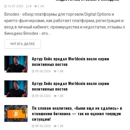
16.07.2026
0
1.5K
Binodex - обзор платформы для торговли Digital Options и
крипто-фьючерсами, как работает платформа, регистрация и
вход в личный кабинет, преимущества и недостатки, отзывы о
бинодекс Binodex - это...
DETAILS
ЧИТАТЬ ДАЛЕЕ
Артур Хейс продал Worldcoin после серии
позитивных постов
09.06.2026
1.6K
Артур Хейс продал Worldcoin после серии
позитивных постов
09.06.2026
1.6K
По словам аналитика, «быки еще не сдались» в
отношении биткоина — так он оценил текущую
ситуацию!
08.06.2026
1.6K