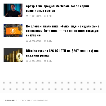
Артур Хейс продал Worldcoin после серии
позитивных постов
09.06.2026
1.6K
По словам аналитика, «быки еще не сдались» в
отношении биткоина — так он оценил текущую
ситуацию!
08.06.2026
1.6K
Bitmine купила 126 971 ETH на $207 млн на фоне
падения рынка
08.06.2026
1.6K
Главная
Новости криптовалют