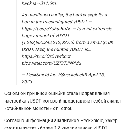
hack is ~$11.6m.
As mentioned earlier, the hacker exploits a
bug in the misconfigured yUSDT —
https://t.co/sYuEuiBhAo — to mint extremely
huge amount of yUSDT
(1,252,660,242,212,927.5) from a small $10K
USDT. Next, the minted yUSDT is…
https://t.co/Qz3vwtbcot
pic.twitter.com/UZf3TJNPMu
— PeckShield Inc. (@peckshield) April 13,
2023
Основной причиной ошибки стала неправильная
настройка yUSDT, который представляет собой аналог
«стабильной монеты» от Tether.
Согласно информации аналитиков PeckShield, хакер
смог выпустить более 1,2 квадриллиона yUSDT,