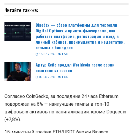
Читайте так-же:
Binodex — обзор платформы для торговли
Digital Options и крипто-фьючерсами, как
работает платформа, регистрация и вход в
личный кабинет, преимущества и недостатки,
отзывы о бинодекс
16.07.2026
1.5K
Артур Хейс продал Worldcoin после серии
позитивных постов
09.06.2026
1.6K
Согласно CoinGecko, за последние 24 часа Ethereum
подорожал на 6% — наилучшие темпы в топ-10
цифровых активов по капитализации, кроме Dogecoin
(+7,8%).
15-минутный график ETH/USDT биржи Binance.