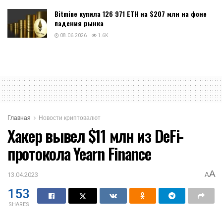
Bitmine купила 126 971 ETH на $207 млн на фоне
падения рынка
08.06.2026
1.6K
Главная
Новости криптовалют
Хакер вывел $11 млн из DeFi-
протокола Yearn Finance
A
13.04.2023
A
153
SHARES