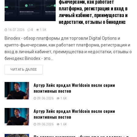
фьючерсами, как работает
платформа, регистрация и вход в
личный кабинет, преимущества и
недостатки, отзывы о бинодекс
16.07.2026
0
1.5K
Binodex - обзор платформы для торговли Digital Options и
крипто-фьючерсами, как работает платформа, регистрация и
вход в личный кабинет, преимущества и недостатки, отзывы о
бинодекс Binodex - это...
DETAILS
ЧИТАТЬ ДАЛЕЕ
Артур Хейс продал Worldcoin после серии
позитивных постов
09.06.2026
1.6K
Артур Хейс продал Worldcoin после серии
позитивных постов
09.06.2026
1.6K
По словам аналитика, «быки еще не сдались» в