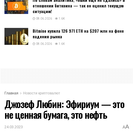
отношении биткоина — так он оценил текущую
ситуацию!
08.06.2026
1.6K
Bitmine купила 126 971 ETH на $207 млн на фоне
падения рынка
08.06.2026
1.6K
Главная
Новости криптовалют
Джозеф Любин: Эфириум — это
не ценная бумага, это нефть
A
24.03.2023
A