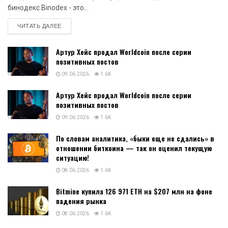
бинодекс Binodex - это...
DETAILS
ЧИТАТЬ ДАЛЕЕ
Артур Хейс продал Worldcoin после серии
позитивных постов
09.06.2026
1.6K
Артур Хейс продал Worldcoin после серии
позитивных постов
09.06.2026
1.6K
По словам аналитика, «быки еще не сдались» в
отношении биткоина — так он оценил текущую
ситуацию!
08.06.2026
1.6K
Bitmine купила 126 971 ETH на $207 млн на фоне
падения рынка
08.06.2026
1.6K