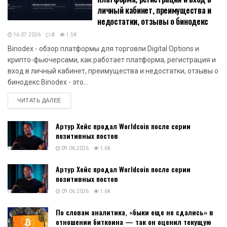
личный кабинет, преимущества и
недостатки, отзывы о бинодекс
16.07.2026
0
1.5K
Binodex - обзор платформы для торговли Digital Options и
крипто-фьючерсами, как работает платформа, регистрация и
вход в личный кабинет, преимущества и недостатки, отзывы о
бинодекс Binodex - это...
DETAILS
ЧИТАТЬ ДАЛЕЕ
Артур Хейс продал Worldcoin после серии
позитивных постов
09.06.2026
1.6K
Артур Хейс продал Worldcoin после серии
позитивных постов
09.06.2026
1.6K
По словам аналитика, «быки еще не сдались» в
отношении биткоина — так он оценил текущую