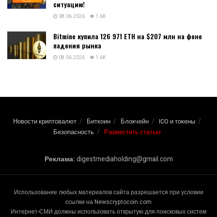
ситуацию!
08.06.2026
1.6K
Bitmine купила 126 971 ETH на $207 млн на фоне
падения рынка
08.06.2026
1.6K
Новости криптовалют
Биткоин
Блокчейн
ICO и токены
Безопасность
Разместить статью
Реклама:
digestmediaholding@gmail.com
Использование любых материалов сайта разрешается при условии
ссылки на Newscryptocoin.com
Интернет-СМИ должны использовать открытую для поисковых систем