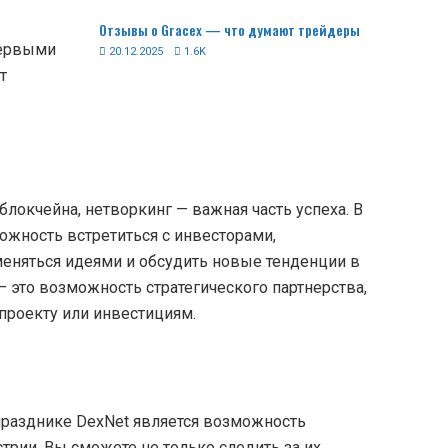
Отзывы о Gracex — что думают трейдеры
первыми
20.12.2025
1.6K
т
 блокчейна, нетворкинг — важная часть успеха. В
ожность встретиться с инвесторами,
еняться идеями и обсудить новые тенденции в
— это возможность стратегического партнерства,
проекту или инвестициям.
празднике DexNet является возможность
рии. Вы сможете не только следить за их