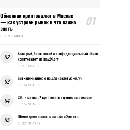
Обменник криптовалют в Москве
— как устроен рынок и что важно
знать
209 SHARES
Быстрый, безопасный и конфиденциальный обмен
криптовалют на ipay24.org
213 SHARES
Биткоин-майнеры нашли «золотую жилу»
164 SHARES
SEC назвала 37 криптовалют ценными бумагами
159 SHARES
Обмен криптовалюты на сайте Secrex.io
224 SHARES