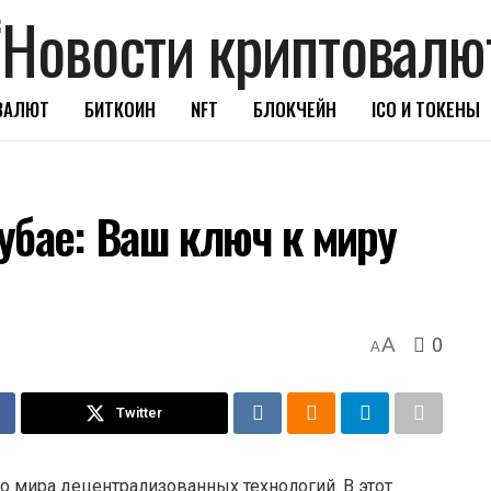
ВАЛЮТ
БИТКОИН
NFT
БЛОКЧЕЙН
ICO И ТОКЕНЫ
убае: Ваш ключ к миру
0
A
A
Twitter
о мира децентрализованных технологий. В этот