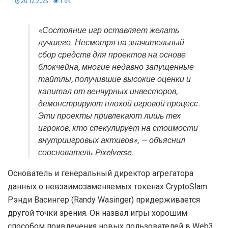
20.12.2025
1.6K
«Состояние игр оставляет желать
лучшего. Несмотря на значительный
сбор средств для проектов на основе
блокчейна, многие недавно запущенные
тайтлы, получившие высокие оценки и
капитал от венчурных инвесторов,
демонстрируют плохой игровой процесс.
Эти проекты привлекают лишь тех
игроков, кто спекулирует на стоимости
внутриигровых активов», — объяснил
сооснователь Pixelverse.
Основатель и генеральный директор агрегатора
данных о невзаимозаменяемых токенах CryptoSlam
Рэнди Васингер (Randy Wasinger) придерживается
другой точки зрения. Он назвал игры хорошим
способом привлечения новых пользователей в Web3.