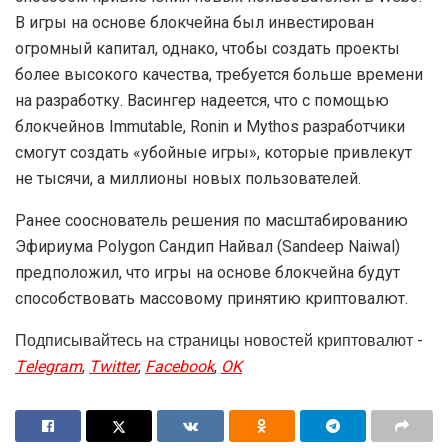
В игры на основе блокчейна был инвестирован
огромный капитал, однако, чтобы создать проекты
более высокого качества, требуется больше времени
на разработку. Васингер надеется, что с помощью
блокчейнов Immutable, Ronin и Mythos разработчики
смогут создать «убойные игры», которые привлекут
не тысячи, а миллионы новых пользователей.
Ранее сооснователь решения по масштабированию
Эфириума Polygon Сандип Найвал (Sandeep Naiwal)
предположил, что игры на основе блокчейна будут
способствовать массовому принятию криптовалют.
Подписывайтесь на страницы новостей криптовалют -
Telegram
,
Twitter
,
Facebook
,
OK