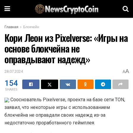
Главная
Блокчейн
Кори Леон из Pixelverse: «Игры на
основе блокчейна не
оправдывают надежд»
A
28.07.2024
A
154
SHARES
Сооснователь Pixelverse, проекта на базе сети TON,
заявил, что некоторые игры с использованием
блокчейна не оправдали своих надежд из-за
недостаточно проработанного геймплея.