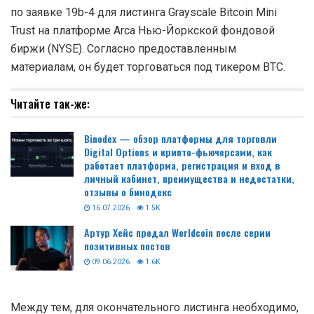
по заявке 19b-4 для листинга Grayscale Bitcoin Mini
Trust на платформе Arca Нью-Йоркской фондовой
биржи (NYSE). Согласно предоставленным
материалам, он будет торговаться под тикером BTC.
Читайте так-же:
Binodex — обзор платформы для торговли
Digital Options и крипто-фьючерсами, как
работает платформа, регистрация и вход в
личный кабинет, преимущества и недостатки,
отзывы о бинодекс
16.07.2026
1.5K
Артур Хейс продал Worldcoin после серии
позитивных постов
09.06.2026
1.6K
Между тем, для окончательного листинга необходимо,