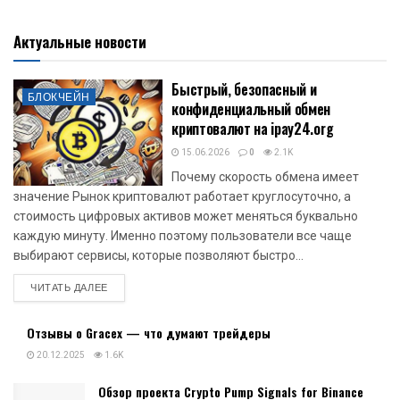
Актуальные новости
Быстрый, безопасный и
БЛОКЧЕЙН
конфиденциальный обмен
криптовалют на ipay24.org
15.06.2026
0
2.1K
Почему скорость обмена имеет
значение Рынок криптовалют работает круглосуточно, а
стоимость цифровых активов может меняться буквально
каждую минуту. Именно поэтому пользователи все чаще
выбирают сервисы, которые позволяют быстро...
DETAILS
ЧИТАТЬ ДАЛЕЕ
Отзывы о Gracex — что думают трейдеры
20.12.2025
1.6K
Обзор проекта Crypto Pump Signals for Binance