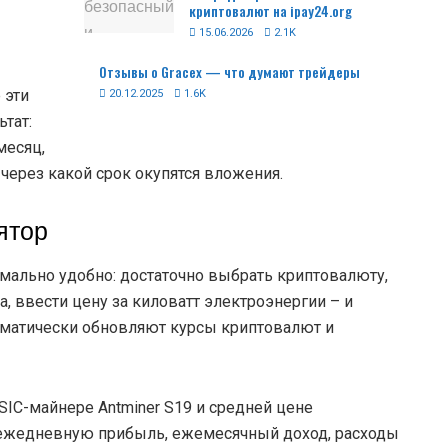
криптовалют на ipay24.org
15.06.2026
2.1K
Отзывы о Gracex — что думают трейдеры
20.12.2025
1.6K
 эти
тат:
месяц,
 через какой срок окупятся вложения.
ятор
ально удобно: достаточно выбрать криптовалюту,
, ввести цену за киловатт электроэнергии – и
оматически обновляют курсы криптовалют и
IC-майнере Antminer S19 и средней цене
: ежедневную прибыль, ежемесячный доход, расходы