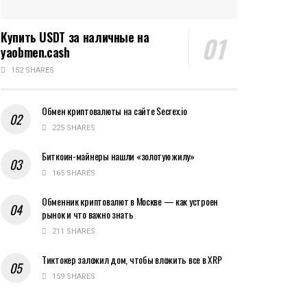
Купить USDT за наличные на
yaobmen.cash
152 SHARES
Обмен криптовалюты на сайте Secrex.io
225 SHARES
Биткоин-майнеры нашли «золотую жилу»
165 SHARES
Обменник криптовалют в Москве — как устроен
рынок и что важно знать
211 SHARES
Тиктокер заложил дом, чтобы вложить все в XRP
159 SHARES