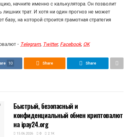
цию, начните именно с калькулятора. Он позволит
 лишних трат. И хотя ни один прогноз не может
т базу, на которой строится грамотная стратегия
овалют -
Telegram
,
Twitter
,
Facebook
,
OK
are
10
Share
Share
Быстрый, безопасный и
конфиденциальный обмен криптовалют
на ipay24.org
15.06.2026
0
2.1K