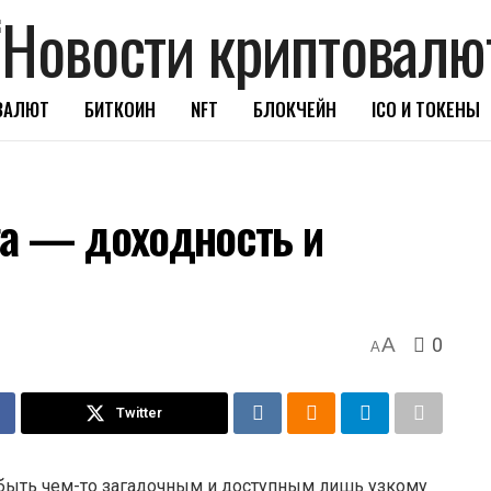
ВАЛЮТ
БИТКОИН
NFT
БЛОКЧЕЙН
ICO И ТОКЕНЫ
га — доходность и
0
A
A
Twitter
быть чем-то загадочным и доступным лишь узкому