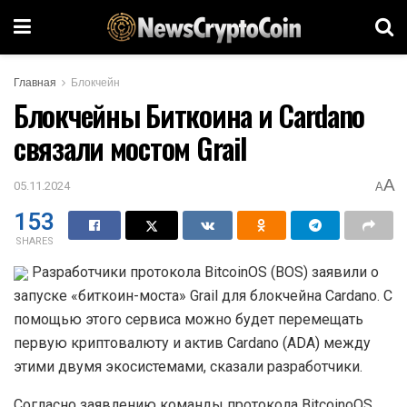
Главная
Блокчейн
Блокчейны Биткоина и Cardano
связали мостом Grail
A
05.11.2024
A
153
SHARES
Разработчики протокола BitcoinOS (BOS) заявили о
запуске «биткоин-моста» Grail для блокчейна Cardano. С
помощью этого сервиса можно будет перемещать
первую криптовалюту и актив Cardano (ADA) между
этими двумя экосистемами, сказали разработчики.
Согласно заявлению команды протокола BitcoinoOS,