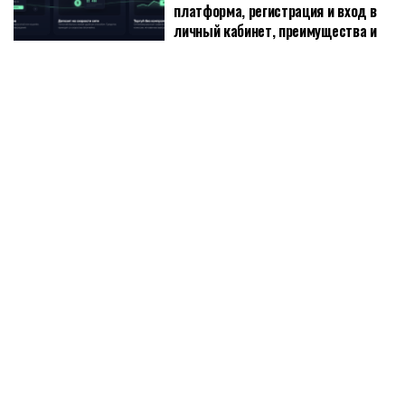
платформа, регистрация и вход в
личный кабинет, преимущества и
недостатки, отзывы о бинодекс
16.07.2026
0
1.5K
Binodex - обзор платформы для торговли Digital Options и
крипто-фьючерсами, как работает платформа, регистрация и
вход в личный кабинет, преимущества и недостатки, отзывы о
бинодекс Binodex - это...
DETAILS
ЧИТАТЬ ДАЛЕЕ
Артур Хейс продал Worldcoin после серии
позитивных постов
09.06.2026
1.6K
Артур Хейс продал Worldcoin после серии
позитивных постов
09.06.2026
1.6K
По словам аналитика, «быки еще не сдались» в