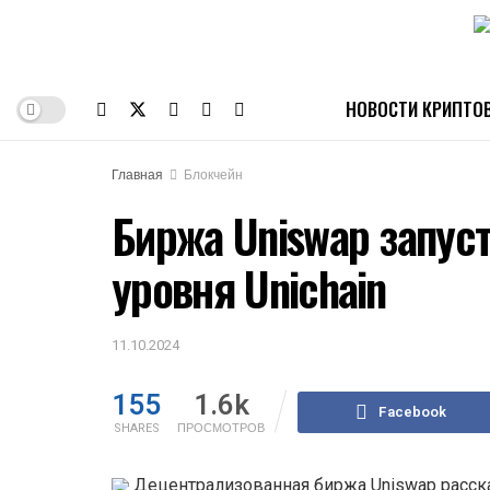
НОВОСТИ КРИПТО
Главная
Блокчейн
Биржа Uniswap запус
уровня Unichain
11.10.2024
155
1.6k
Facebook
SHARES
ПРОСМОТРОВ
Децентрализованная биржа Uniswap рассказ