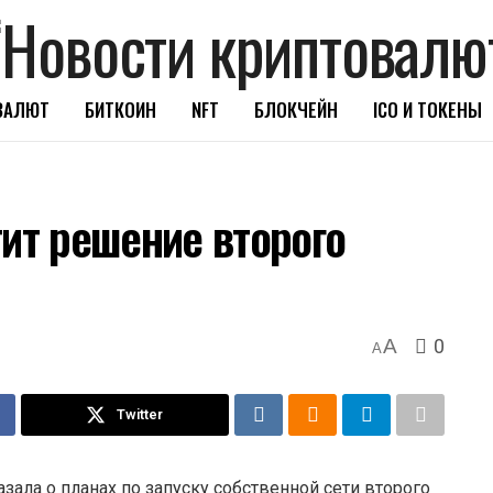
ВАЛЮТ
БИТКОИН
NFT
БЛОКЧЕЙН
ICO И ТОКЕНЫ
тит решение второго
0
A
A
Twitter
ала о планах по запуску собственной сети второго