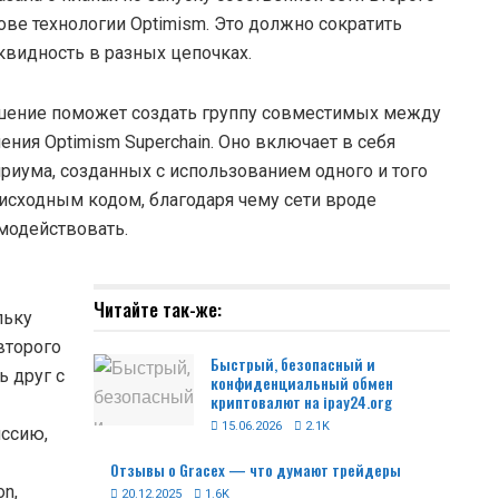
нове технологии Optimism. Это должно сократить
квидность в разных цепочках.
ешение поможет создать группу совместимых между
ния Optimism Superchain. Оно включает в себя
риума, созданных с использованием одного и того
исходным кодом, благодаря чему сети вроде
имодействовать.
Читайте так-же:
льку
второго
Быстрый, безопасный и
ь друг с
конфиденциальный обмен
криптовалют на ipay24.org
15.06.2026
2.1K
иссию,
Отзывы о Gracex — что думают трейдеры
n,
20.12.2025
1.6K