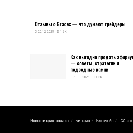
Отзывы о Gracex — что думают трейдеры
20.12.2025
1.6K
Как выгодно продать эфириу
— советы, стратегии и
подводные камни
31.10.2025
1.6K
Новости криптовалют
Биткоин
Блокчейн
ICO и т