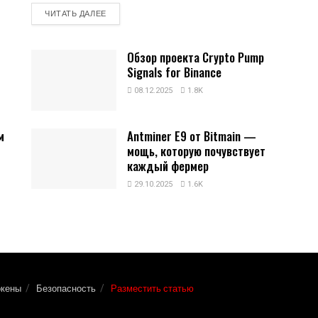
DETAILS
ЧИТАТЬ ДАЛЕЕ
Обзор проекта Crypto Pump
Signals for Binance
08.12.2025
1.8K
м
Antminer E9 от Bitmain —
мощь, которую почувствует
каждый фермер
29.10.2025
1.6K
окены
Безопасность
Разместить статью