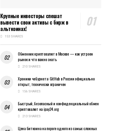
Крупные инвесторы спешат
вывести свои активы с бирж в
альткоинах!
153 SHARES
Обменник криптовалют в Москве — как устроен
рынок и что важно знать
210 SHARES
Хроники чебурнета: GitHub в России официально
открыт, технически ограничен
156 SHARES
Быстрый, безопасный и конфиденциальный обмен
криптовалют на ipay24.org
213 SHARES
Цена биткоина на пороге одного из самых сложных