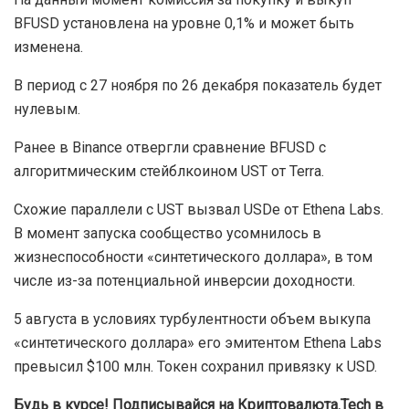
стабильно генерировать APY», — заверили в Binance.
Предполагается, что резервный фонд на
первоначальном этапе составит 1 млн USDT.
Представитель Binance не раскрыл точное
соотношение между вознаграждениями
пользователей и отчислениями в структуру. Он заявил,
что оно будет «достаточным для защиты владельцев».
На данный момент комиссия за покупку и выкуп
BFUSD установлена на уровне 0,1% и может быть
изменена.
В период с 27 ноября по 26 декабря показатель будет
нулевым.
Ранее в Binance отвергли сравнение BFUSD c
алгоритмическим стейблкоином UST от Terra.