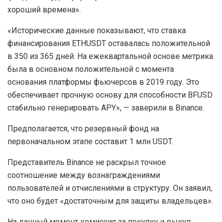
сам по себе не несет вознаграждения. Пользователи
«синтетического доллара» могут распоряжаться им по
своему усмотрению», в то время как «BFUSD
—
маржинальный актив, который дает пассивный доход
для держателей».
В условиях медвежьего рынка сборы от ставок
финансирования становятся отрицательными, однако
они будут компенсироваться за счет резервного
фонда. Он будет формироваться за счет части APY «в
хороший времена».
«Исторические данные показывают, что ставка
финансирования ETHUSDT оставалась положительной
в 350 из 365 дней. На ежеквартальной основе метрика
была в основном положительной с момента
основания платформы фьючерсов в 2019 году. Это
обеспечивает прочную основу для способности BFUSD