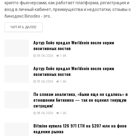
Актуальные новости
Binodex — обзор платформы для
НОВОСТИ
торговли Digital Options и крипто-
КРИПТОВАЛЮТ
фьючерсами, как работает
платформа, регистрация и вход в
личный кабинет, преимущества и
недостатки, отзывы о бинодекс
16.07.2026
0
1.5K
Binodex - обзор платформы для торговли Digital Options и
крипто-фьючерсами, как работает платформа, регистрация и
вход в личный кабинет, преимущества и недостатки, отзывы о
бинодекс Binodex - это...
DETAILS
ЧИТАТЬ ДАЛЕЕ
Артур Хейс продал Worldcoin после серии
позитивных постов
09.06.2026
1.6K