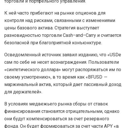
Стейкинга Ethereum.
Дельта-хеджирования криптоактивов между
спотовым и фьючерсным рынками.
Представитель Binance заявил, что механизм
генерации доходности BFUSD отличается от USDe от
Ethena Labs, но не привел деталей.
В основе архитектуры последнего лежит ставшая
популярной в TradFi стратегия дельта-нейтральной
торговли и портфельного управления.
К ней часто прибегают на рынке опционов для
контроля над рисками, связанными с изменениями
цены базового актива. Стратегия выступает
разновидностью торговли Сash–and–Сarry и считается
безопасной при благоприятной конъюнктуре.
Осведомленный источник заявил изданию, что «USDe