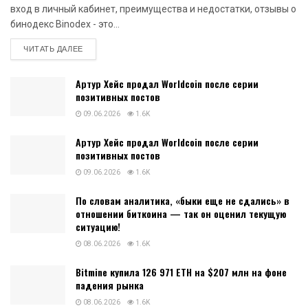
вход в личный кабинет, преимущества и недостатки, отзывы о
бинодекс Binodex - это...
DETAILS
ЧИТАТЬ ДАЛЕЕ
Артур Хейс продал Worldcoin после серии
позитивных постов
09.06.2026
1.6K
Артур Хейс продал Worldcoin после серии
позитивных постов
09.06.2026
1.6K
По словам аналитика, «быки еще не сдались» в
отношении биткоина — так он оценил текущую
ситуацию!
08.06.2026
1.6K
Bitmine купила 126 971 ETH на $207 млн на фоне
падения рынка
08.06.2026
1.6K