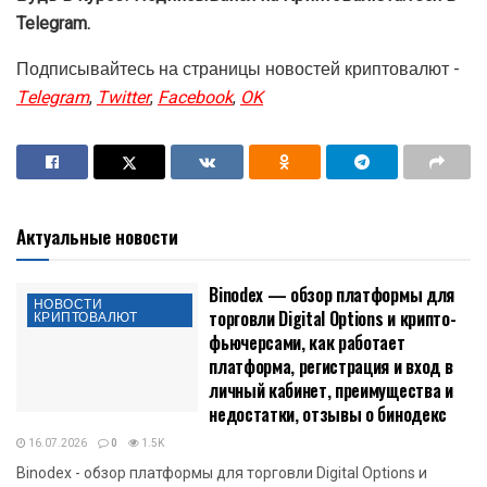
Схожие параллели с UST вызвал USDe от Ethena Labs.
В момент запуска сообщество усомнилось в
жизнеспособности «синтетического доллара», в том
числе из-за потенциальной инверсии доходности.
5 августа в условиях турбулентности объем выкупа
«синтетического доллара» его эмитентом Ethena Labs
превысил $100 млн. Токен сохранил привязку к USD.
Будь в курсе! Подписывайся на Криптовалюта.Tech в
Telegram.
Подписывайтесь на страницы новостей криптовалют -
Telegram
,
Twitter
,
Facebook
,
OK