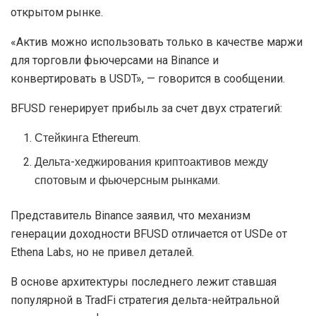
Актив доступен для пользователей Binance Futures в
поддерживаемых юрисдикциях. В этот список не
входят США.
В беседе с The Block представитель платформы
пояснил, что на основе исторических данных, в период
с 20 по 25 ноября базовая APY составила 12-35%, тогда
как ее повышенный вариант
—
15-47%.
BFUSD «не является стейблкоином», поскольку его
нельзя вывести с биржи Binance или торговать им на
открытом рынке.
«Актив можно использовать только в качестве маржи
для торговли фьючерсами на Binance и
конвертировать в USDT», — говорится в сообщении.
BFUSD генерирует прибыль за счет двух стратегий: