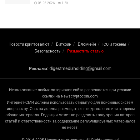
Артур Хейс продал Worldcoin после серии
позитивных постов
09.06.2026
1.6K
По словам аналитика, «быки еще не сдались» в
отношении биткоина — так он оценил текущую
ситуацию!
08.06.2026
1.6K
Bitmine купила 126 971 ETH на $207 млн на фоне
падения рынка
08.06.2026
1.6K
Новости криптовалют
Биткоин
Блокчейн
ICO и токены
Безопасность
Разместить статью