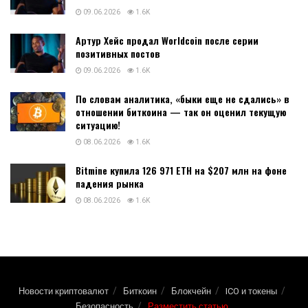
09.06.2026
1.6K
Артур Хейс продал Worldcoin после серии
позитивных постов
09.06.2026
1.6K
По словам аналитика, «быки еще не сдались» в
отношении биткоина — так он оценил текущую
ситуацию!
08.06.2026
1.6K
Bitmine купила 126 971 ETH на $207 млн на фоне
падения рынка
08.06.2026
1.6K
Новости криптовалют
Биткоин
Блокчейн
ICO и токены
Безопасность
Разместить статью