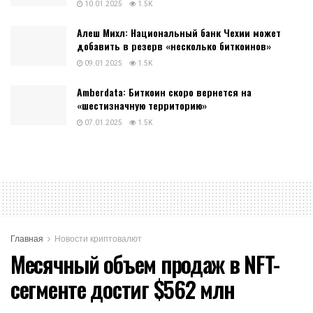
10.01.2025
1.5K
Алеш Михл: Национальный банк Чехии может
добавить в резерв «несколько биткоинов»
09.01.2025
1.5K
Amberdata: Биткоин скоро вернется на
«шестизначную территорию»
07.01.2025
1.5K
Главная
Новости криптовалют
Месячный объем продаж в NFT-
сегменте достиг $562 млн