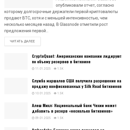
опубликовали отчет, согласно
которому долгосрочные держатели первой криптовалюты
продают BTC, хотя и с меньшей интенсивностью, чем
несколько месяцев назад. В Glassnode отметили рост
предложения первой...
DETAILS
ЧИТАТЬ ДАЛЕЕ
CryptoQuant: Американские компании лидируют
по объему резервов в биткоине
11.01.2025
1.5K
Служба маршалов США получила разрешение на
продажу конфискованных у Silk Road биткоинов
10.01.2025
1.5K
Алеш Михл: Национальный банк Чехии может
добавить в резерв «несколько биткоинов»
09.01.2025
1.5K
Amberdata: Биткоин скоро вернется на