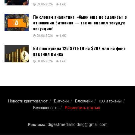
09.06.2026
1.6K
По словам аналитика, «быки еще не сдались» в
отношении биткоина — так он оценил текущую
ситуацию!
08.06.2026
1.6K
Bitmine купила 126 971 ETH на $207 млн на фоне
падения рынка
08.06.2026
1.6K
Новости криптовалют
Биткоин
Блокчейн
ICO и токены
Безопасность
Разместить статью
Реклама:
digestmediaholding@gmail.com