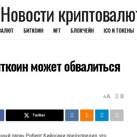
ВАЛЮТ
БИТКОИН
NFT
БЛОКЧЕЙН
ICO И ТОКЕНЫ
иткоин может обвалиться
0
A
A
Twitter
дный папа» Роберт Кийосаки предупредил, что