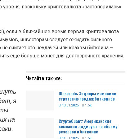
 уровня, поскольку криптовалюта «застопорилась»
aki), если в ближайшее время первая криптовалюта
имумов, инвесторам следует ожидать сильного
 не считает это неудачей или крахом биткоина —
пить еще больше монет для долгосрочного хранения.
Читайте так-же:
хнуть
Glassnode: Ходлеры изменили
стратегию продаж биткоинов
дет, я
13.01.2025
1.5K
еты.
их на
CryptoQuant: Американские
компании лидируют по объему
саки.
резервов в биткоине
11.01.2025
1.5K