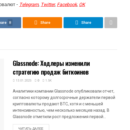
овалют -
Telegram
,
Twitter
,
Facebook
,
OK
hare
8
Share
Share
Glassnode: Ходлеры изменили
стратегию продаж биткоинов
13.01.2025
0
1.5K
Аналитики компании Glassnode опубликовали отчет,
согласно которому долгосрочные держатели первой
криптовалюты продают BTC, хотя и с меньшей
интенсивностью, чем несколько месяцев назад. В
Glassnode отметили рост предложения первой...
DETAILS
ЧИТАТЬ ДАЛЕЕ