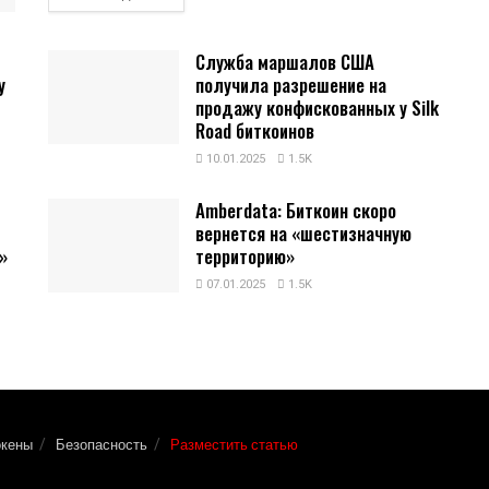
Служба маршалов США
у
получила разрешение на
продажу конфискованных у Silk
Road биткоинов
10.01.2025
1.5K
Amberdata: Биткоин скоро
вернется на «шестизначную
»
территорию»
07.01.2025
1.5K
окены
Безопасность
Разместить статью