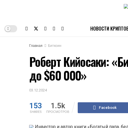
НОВОСТИ КРИПТО
Главная
Биткоин
Роберт Кийосаки: «Б
до $60 000»
03.12.2024
153
1.5k
Facebook
SHARES
ПРОСМОТРОВ
Инвестор и автор книги «Богатый папа, бе