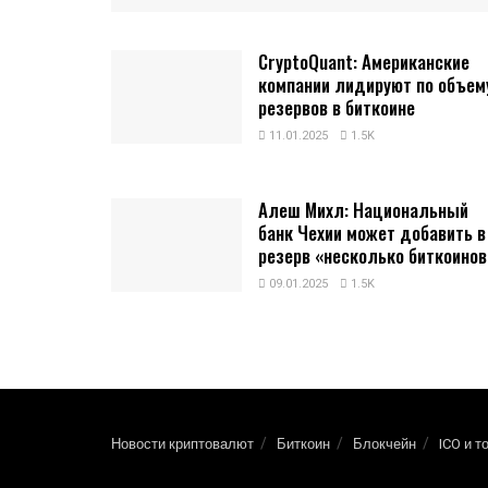
CryptoQuant: Американские
компании лидируют по объем
резервов в биткоине
11.01.2025
1.5K
Алеш Михл: Национальный
банк Чехии может добавить в
резерв «несколько биткоинов
09.01.2025
1.5K
Новости криптовалют
Биткоин
Блокчейн
ICO и т