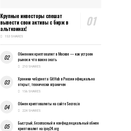
Крупные инвесторы спешат
вывести свои активы с бирж в
альткоинах!
153 SHARES
Обменник криптовалют в Москве — как устроен
рынок и что важно знать
210 SHARES
Хроники чебурнета: GitHub в России официально
открыт, технически ограничен
156 SHARES
Обмен криптовалюты на сайте Secrex.io
224 SHARES
Быстрый, безопасный и конфиденциальный обмен
криптовалют на ipay24.org