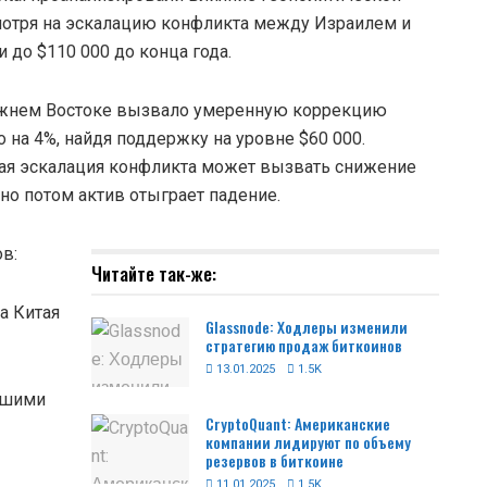
смотря на эскалацию конфликта между Израилем и
до $110 000 до конца года.
Ближнем Востоке вызвало умеренную коррекцию
 на 4%, найдя поддержку на уровне $60 000.
йшая эскалация конфликта может вызвать снижение
но потом актив отыграет падение.
в:
Читайте так-же:
а Китая
Glassnode: Ходлеры изменили
стратегию продаж биткоинов
13.01.2025
1.5K
йшими
CryptoQuant: Американские
компании лидируют по объему
резервов в биткоине
11.01.2025
1.5K