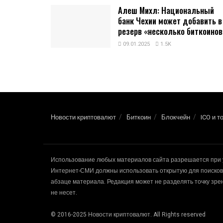
Алеш Михл: Национальный
банк Чехии может добавить в
резерв «несколько биткоинов
09.01.2025
1.5K
Новости криптовалют
Биткоин
Блокчейн
ICO и т
Использование любых материалов сайта разрешается при 
Интернет-СМИ должны использовать открытую для поисковы
абзаце материала. Редакция может не разделять точку зр
не несет.
© 2016-2025 Новости криптовалют. All Rights reserved