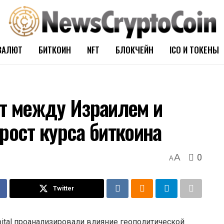
ВАЛЮТ
БИТКОИН
NFT
БЛОКЧЕЙН
ICO И ТОКЕНЫ
кт между Израилем и
рост курса биткоина
0
A
A
Twitter
tal проанализировали влияние геополитической