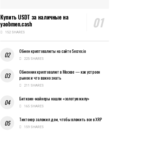
Купить USDT за наличные на
yaobmen.cash
152 SHARES
Обмен криптовалюты на сайте Secrex.io
225 SHARES
Обменник криптовалют в Москве — как устроен
рынок и что важно знать
211 SHARES
Биткоин-майнеры нашли «золотую жилу»
165 SHARES
Тиктокер заложил дом, чтобы вложить все в XRP
159 SHARES