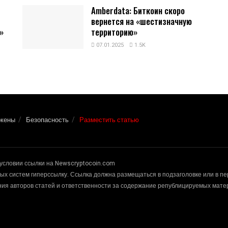
Amberdata: Биткоин скоро
вернется на «шестизначную
»
территорию»
07.01.2025
1.5K
окены
Безопасность
Разместить статью
условии ссылки на Newscryptocoin.com
х систем гиперссылку. Ссылка должна размещаться в подзаголовке или в п
ения авторов статей и ответственности за содержание републицируемых мат