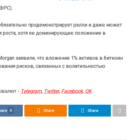
ФРС).
обязательно продемонстрирует ралли и даже может
м роста, хотя ее доминирующее положение в
organ заявили, что вложение 1% активов в биткоин
вания рисков, связанных с волатильностью
овалют -
Telegram
,
Twitter
,
Facebook
,
OK
hare
8
Share
Share