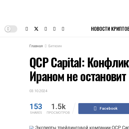
НОВОСТИ КРИПТО
Главная
Биткоин
QCP Capital: Конфли
Ираном не остановит 
03.10.2024
153
1.5k
Facebook
SHARES
ПРОСМОТРОВ
Эксперты трейдинговой компании QCP Capi