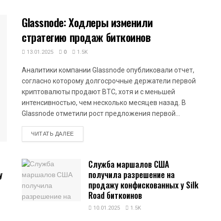
Glassnode: Ходлеры изменили
стратегию продаж биткоинов
13.01.2025
0
1.5K
Аналитики компании Glassnode опубликовали отчет,
согласно которому долгосрочные держатели первой
криптовалюты продают BTC, хотя и с меньшей
интенсивностью, чем несколько месяцев назад. В
Glassnode отметили рост предложения первой...
DETAILS
ЧИТАТЬ ДАЛЕЕ
Служба маршалов США
у
получила разрешение на
продажу конфискованных у Silk
Road биткоинов
10.01.2025
1.5K