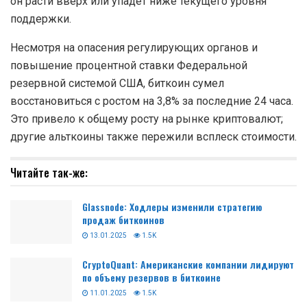
он расти вверх или упадет ниже текущего уровня
поддержки.
Несмотря на опасения регулирующих органов и
повышение процентной ставки Федеральной
резервной системой США, биткоин сумел
восстановиться с ростом на 3,8% за последние 24 часа.
Это привело к общему росту на рынке криптовалют;
другие альткоины также пережили всплеск стоимости.
Читайте так-же:
Glassnode: Ходлеры изменили стратегию
продаж биткоинов
13.01.2025
1.5K
CryptoQuant: Американские компании лидируют
по объему резервов в биткоине
11.01.2025
1.5K