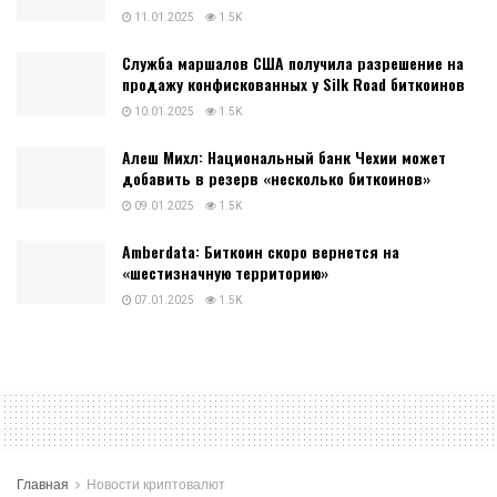
11.01.2025
1.5K
Служба маршалов США получила разрешение на
продажу конфискованных у Silk Road биткоинов
10.01.2025
1.5K
Алеш Михл: Национальный банк Чехии может
добавить в резерв «несколько биткоинов»
09.01.2025
1.5K
Amberdata: Биткоин скоро вернется на
«шестизначную территорию»
07.01.2025
1.5K
Главная
Новости криптовалют