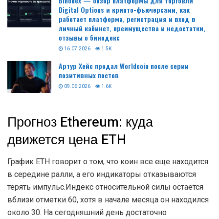
Binodex — обзор платформы для торговли
Digital Options и крипто-фьючерсами, как
работает платформа, регистрация и вход в
личный кабинет, преимущества и недостатки,
отзывы о бинодекс
16.07.2026
1.5K
Артур Хейс продал Worldcoin после серии
позитивных постов
09.06.2026
1.6K
Прогноз Ethereum: куда
движется цена ETH
График ETH говорит о том, что коин все еще находится
в середине ралли, а его индикаторы отказываются
терять импульс.Индекс относительной силы остается
вблизи отметки 60, хотя в начале месяца он находился
около 30. На сегодняшний день достаточно