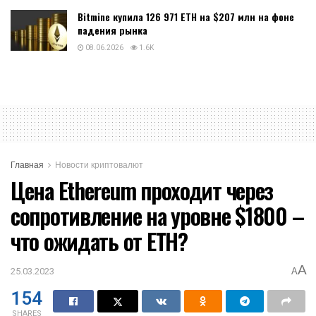
Bitmine купила 126 971 ETH на $207 млн на фоне
падения рынка
08.06.2026
1.6K
Главная
Новости криптовалют
Цена Ethereum проходит через
сопротивление на уровне $1800 –
что ожидать от ETH?
A
25.03.2023
A
154
SHARES