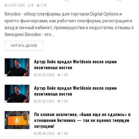
16.07.2026
0
1.5K
Binodex - обзор платформы для торговли Digital Options и
крипто-фьючерсами, как работает платформа, регистрация и
вход в личный кабинет, преимущества и недостатки, отзывы о
бинодекс Binodex - это...
DETAILS
ЧИТАТЬ ДАЛЕЕ
Артур Хейс продал Worldcoin после серии
позитивных постов
09.06.2026
1.6K
Артур Хейс продал Worldcoin после серии
позитивных постов
09.06.2026
1.6K
По словам аналитика, «быки еще не сдались» в
отношении биткоина — так он оценил текущую
ситуацию!
08.06.2026
1.6K