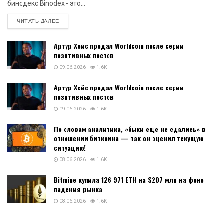
бинодекс Binodex - это...
DETAILS
ЧИТАТЬ ДАЛЕЕ
Артур Хейс продал Worldcoin после серии
позитивных постов
09.06.2026
1.6K
Артур Хейс продал Worldcoin после серии
позитивных постов
09.06.2026
1.6K
По словам аналитика, «быки еще не сдались» в
отношении биткоина — так он оценил текущую
ситуацию!
08.06.2026
1.6K
Bitmine купила 126 971 ETH на $207 млн на фоне
падения рынка
08.06.2026
1.6K