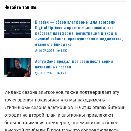
Читайте так-же:
Binodex — обзор платформы для торговли
Digital Options и крипто-фьючерсами, как
работает платформа, регистрация и вход в
личный кабинет, преимущества и недостатки,
отзывы о бинодекс
16.07.2026
1.5K
Артур Хейс продал Worldcoin после серии
позитивных постов
09.06.2026
1.6K
Индекс сезона альткоинов также подтверждает эту
точку зрения, показывая, что мы находимся в
«типичном» сезоне альткоинов. На этих этапах биткоин
отходит на второй план, и альткоины привлекают
больше внимания трейдеров, стремящихся к более
высокой прибыли. В прошлом это сопровождалось