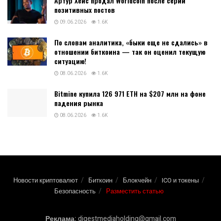
Артур Хейс продал Worldcoin после серии
позитивных постов
09.06.2026
1.6K
По словам аналитика, «быки еще не сдались» в
отношении биткоина — так он оценил текущую
ситуацию!
08.06.2026
1.6K
Bitmine купила 126 971 ETH на $207 млн на фоне
падения рынка
08.06.2026
1.6K
Новости криптовалют
Биткоин
Блокчейн
ICO и токены
Безопасность
Разместить статью
Реклама:
digestmediaholding@gmail.com