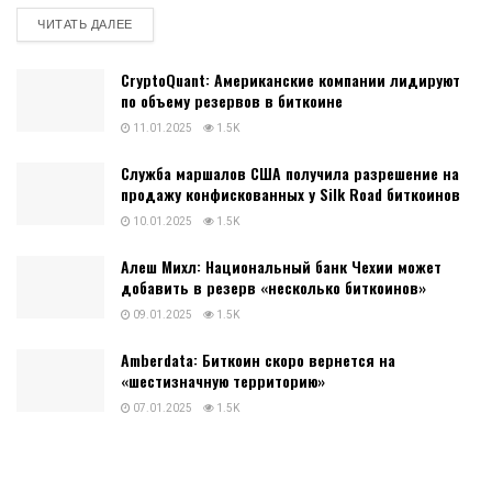
DETAILS
ЧИТАТЬ ДАЛЕЕ
CryptoQuant: Американские компании лидируют
по объему резервов в биткоине
11.01.2025
1.5K
Служба маршалов США получила разрешение на
продажу конфискованных у Silk Road биткоинов
10.01.2025
1.5K
Алеш Михл: Национальный банк Чехии может
добавить в резерв «несколько биткоинов»
09.01.2025
1.5K
Amberdata: Биткоин скоро вернется на
«шестизначную территорию»
07.01.2025
1.5K