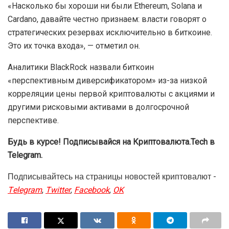
года. Если вы не понимаете, что это означает, вы до
сих пор не понимаете биткоин», — подчеркнул эксперт.
Основатель Cardano Чарльз Хоскинсон считает, что
биткоин достигнет цены $250 000-500 000 в течение
ближайших двух лет на фоне притока инвестиций и
включения монеты в государственные резервы.
«Насколько бы хороши ни были Ethereum, Solana и
Cardano, давайте честно признаем: власти говорят о
стратегических резервах исключительно в биткоине.
Это их точка входа», — отметил он.
Аналитики BlackRock назвали биткоин
«перспективным диверсификатором» из-за низкой
корреляции цены первой криптовалюты с акциями и
другими рисковыми активами в долгосрочной
перспективе.