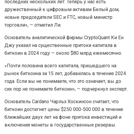
По его мнению, цена цифрового золота будет
следовать циклам халвинга, которые указывают на
уровень $250 000 в 2025 году, однако есть
дополнительные факторы, в том числе перспектива
создания национального биткоин-резерва в США.
«Биткоин нес огромное регуляторное бремя в течение
последних нескольких лет. Теперь у нас есть
дружественный к цифровым активам Белый дом,
новые председатели SEC и FTC, новый министр
торговли», — отметил Ли.
Основатель аналитической фирмы CryptoQuant Ки Ен
Джу указал на существенные притоки капитала в
биткоин в 2024 году — около $80 млрд ежемесячно.
«Почти половина всего капитала, пришедшего на
рынок биткоина за 15 лет, добавилась в течение 2024