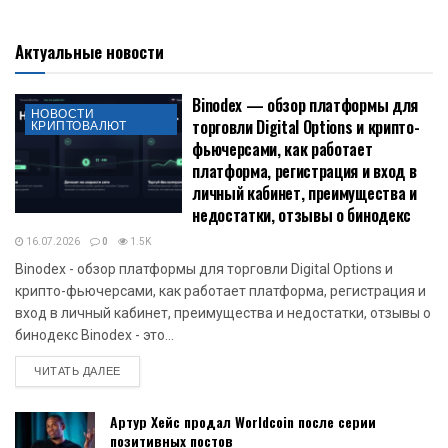
Будь в курсе! Подписывайся на Криптовалюта.Tech в
Telegram.
Подписывайтесь на страницы новостей криптовалют -
Telegram
,
Twitter
,
Facebook
,
OK
Актуальные новости
Binodex — обзор платформы для
НОВОСТИ
торговли Digital Options и крипто-
КРИПТОВАЛЮТ
фьючерсами, как работает
платформа, регистрация и вход в
личный кабинет, преимущества и
недостатки, отзывы о бинодекс
16.07.2026
0
1.5K