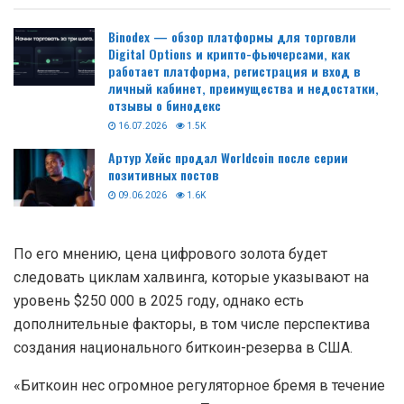
Цена биткоина достигнет $250 000 в 2025 году, заявил
сооснователь аналитической фирмы Fundstrat Том Ли
в эфире CNBC.
Читайте так-же:
Binodex — обзор платформы для торговли
Digital Options и крипто-фьючерсами, как
работает платформа, регистрация и вход в
личный кабинет, преимущества и недостатки,
отзывы о бинодекс
16.07.2026
1.5K
Артур Хейс продал Worldcoin после серии
позитивных постов
09.06.2026
1.6K