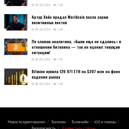
Binodex - обзор платформы для торговли Digital Options и
крипто-фьючерсами, как работает платформа, регистрация и
вход в личный кабинет, преимущества и недостатки, отзывы о
бинодекс Binodex - это...
DETAILS
ЧИТАТЬ ДАЛЕЕ
Артур Хейс продал Worldcoin после серии
позитивных постов
09.06.2026
1.6K
Артур Хейс продал Worldcoin после серии
позитивных постов
09.06.2026
1.6K
По словам аналитика, «быки еще не сдались» в
отношении биткоина — так он оценил текущую
ситуацию!
08.06.2026
1.6K
Bitmine купила 126 971 ETH на $207 млн на фоне