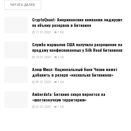
DETAILS
ЧИТАТЬ ДАЛЕЕ
CryptoQuant: Американские компании лидируют
по объему резервов в биткоине
11.01.2025
1.5K
Служба маршалов США получила разрешение на
продажу конфискованных у Silk Road биткоинов
10.01.2025
1.5K
Алеш Михл: Национальный банк Чехии может
добавить в резерв «несколько биткоинов»
09.01.2025
1.5K
Amberdata: Биткоин скоро вернется на
«шестизначную территорию»
07.01.2025
1.5K