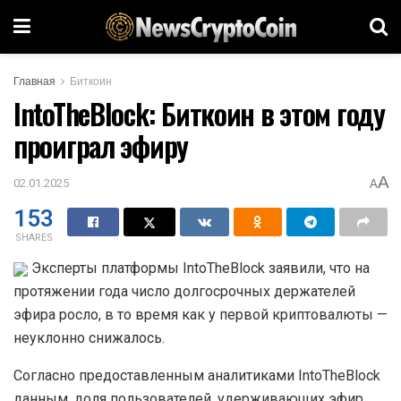
Главная
Биткоин
IntoTheBlock: Биткоин в этом году
проиграл эфиру
A
02.01.2025
A
153
SHARES
Эксперты платформы IntoTheBlock заявили, что на
протяжении года число долгосрочных держателей
эфира росло, в то время как у первой криптовалюты —
неуклонно снижалось.
Согласно предоставленным аналитиками IntoTheBlock
данным, доля пользователей, удерживающих эфир