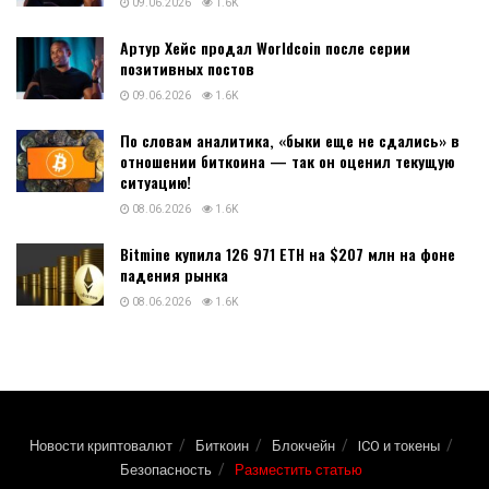
09.06.2026
1.6K
Артур Хейс продал Worldcoin после серии
позитивных постов
09.06.2026
1.6K
По словам аналитика, «быки еще не сдались» в
отношении биткоина — так он оценил текущую
ситуацию!
08.06.2026
1.6K
Bitmine купила 126 971 ETH на $207 млн на фоне
падения рынка
08.06.2026
1.6K
Новости криптовалют
Биткоин
Блокчейн
ICO и токены
Безопасность
Разместить статью