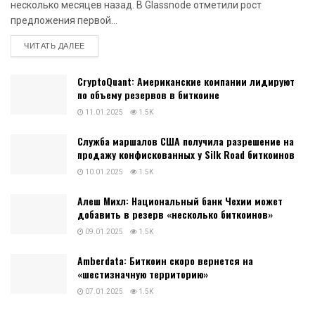
несколько месяцев назад. В Glassnode отметили рост
предложения первой...
DETAILS
ЧИТАТЬ ДАЛЕЕ
CryptoQuant: Американские компании лидируют
по объему резервов в биткоине
11.01.2025
1.5K
Служба маршалов США получила разрешение на
продажу конфискованных у Silk Road биткоинов
10.01.2025
1.5K
Алеш Михл: Национальный банк Чехии может
добавить в резерв «несколько биткоинов»
09.01.2025
1.5K
Amberdata: Биткоин скоро вернется на
«шестизначную территорию»
07.01.2025
1.5K