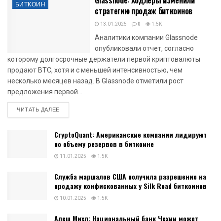
БИТКОИН
стратегию продаж биткоинов
13.01.2025
0
1.5K
Аналитики компании Glassnode
опубликовали отчет, согласно
которому долгосрочные держатели первой криптовалюты
продают BTC, хотя и с меньшей интенсивностью, чем
несколько месяцев назад. В Glassnode отметили рост
предложения первой...
DETAILS
ЧИТАТЬ ДАЛЕЕ
CryptoQuant: Американские компании лидируют
по объему резервов в биткоине
11.01.2025
1.5K
Служба маршалов США получила разрешение на
продажу конфискованных у Silk Road биткоинов
10.01.2025
1.5K
Алеш Михл: Национальный банк Чехии может