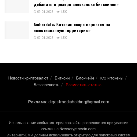
добавить в резерв «несколько биткоинов»
09.01.2025
1.5K
Amberdata: Биткоин скоро вернется на
«шестизначную территорию»
07.01.2025
1.5K
Новости криптовалют
Биткоин
Блокчейн
ICO и токены
Безопасность
Разместить статью
Реклама:
digestmediaholding@gmail.com
Использование любых материалов сайта разрешается при условии
ссылки на Newscryptocoin.com
Интернет-СМИ должны использовать открытую для поисковых систем