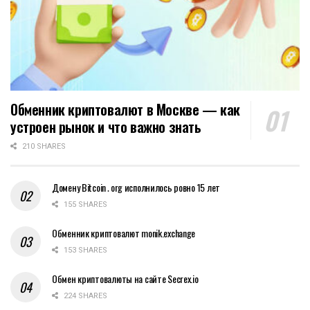
Обменник криптовалют в Москве — как
устроен рынок и что важно знать
210 SHARES
Домену Bitcoin․org исполнилось ровно 15 лет
155 SHARES
Обменник криптовалют monik.exchange
153 SHARES
Обмен криптовалюты на сайте Secrex.io
224 SHARES