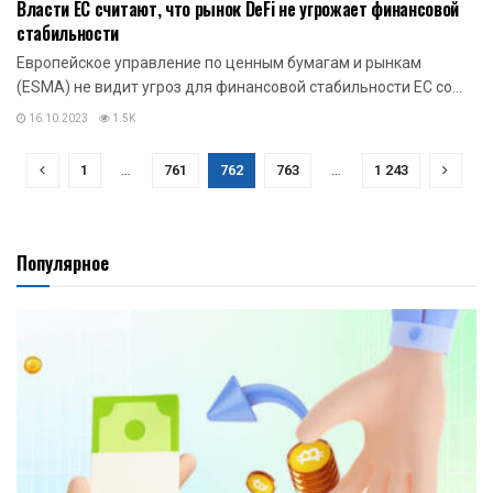
Власти ЕС считают, что рынок DeFi не угрожает финансовой
стабильности
Европейское управление по ценным бумагам и рынкам
(ESMA) не видит угроз для финансовой стабильности ЕС со...
16.10.2023
1.5K
1
…
761
762
763
…
1 243
Популярное