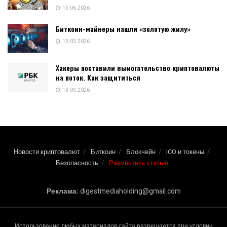
15.06.2026
Биткоин-майнеры нашли «золотую жилу»
13.03.2026
Хакеры поставили вымогательство криптовалюты
на поток. Как защититься
13.03.2026
Новости криптовалют
Биткоин
Блокчейн
ICO и токены
Безопасность
Разместить статью
Реклама:
digestmediaholding@gmail.com
Использование любых материалов сайта разрешается при условии