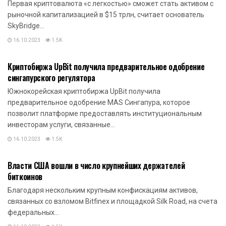
Первая криптовалюта «с легкостью» сможет стать активом с
рыночной капитализацией в $15 трлн, считает основатель
SkyBridge...
16.10.2023
1.5K
НОВОСТИ КРИПТОВАЛЮТ
Криптобиржа UpBit получила предварительное одобрение
сингапурского регулятора
Южнокорейская криптобиржа UpBit получила
предварительное одобрение MAS Сингапура, которое
позволит платформе предоставлять институциональным
инвесторам услуги, связанные...
16.10.2023
1.5K
НОВОСТИ КРИПТОВАЛЮТ
Власти США вошли в число крупнейших держателей
биткоинов
Благодаря нескольким крупным конфискациям активов,
связанных со взломом Bitfinex и площадкой Silk Road, на счета
федеральных...