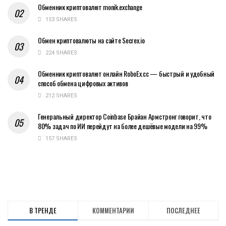
Обменник криптовалют monik.exchange
153 SHARES
Обмен криптовалюты на сайте Secrex.io
224 SHARES
Обменник криптовалют онлайн RoboEx.cc — быстрый и удобный
способ обмена цифровых активов
212 SHARES
Генеральный директор Coinbase Брайан Армстронг говорит, что
80% задач по ИИ перейдут на более дешёвые модели на 99%
157 SHARES
В ТРЕНДЕ
КОММЕНТАРИИ
ПОСЛЕДНЕЕ