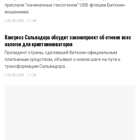
прислали "начиненные гексогеном" USB-флешки.Биткоин-
мошенники...
25.03.2023
1.6K
НОВОСТИ КРИПТОВАЛЮТ
Конгресс Сальвадора обсудит законопроект об отмене всех
налогов для криптоинноваторов
Президент страны, сделавшей биткоин официальным
платежным средством, объявил о новом шаге на пути к
трансформации Сальвадора...
25.03.2023
1.5K