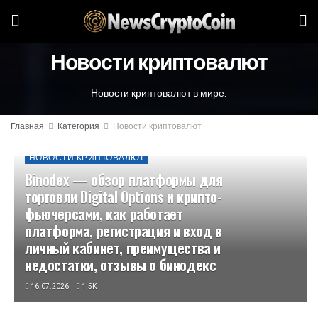
Новости криптовалют
Новости криптовалют в мире.
Главная
Категория
Новости криптовалют
НОВОСТИ КРИПТОВАЛЮТ
Binodex — обзор платформы для
торговли Digital Options и крипто-
фьючерсами, как работает
платформа, регистрация и вход в
личный кабинет, преимущества и
недостатки, отзывы о бинодекс
16.07.2026
1.5K