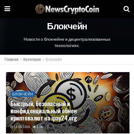
Блокчейн
Новости о блокчейне и децентрализованных
технологиях.
Главная
Категория
Блокчейн
БЛОКЧЕЙН
Быстрый, безопасный и
конфиденциальный обмен
криптовалют на ipay24.org
15.06.2026
2.1K