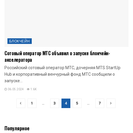
БЛОКЧЕЙН
Сотовый оператор МТС объявил о запуске блокчейн-
акселератора
Российский сотовый оператор МТС, дочерняя MTS StartUp
Hub и корпоративный венчурный фонд МТС сообщили о
запуске...
06.05.2024
1.6K
1
…
3
4
5
…
7
Популярное