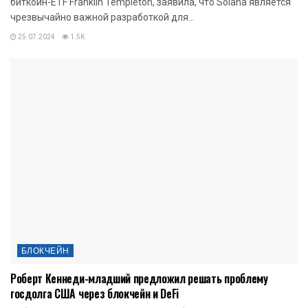
биткоин-ETF Franklin Templeton, заявила, что Solana является
чрезвычайно важной разработкой для...
25.07.2024
1.5K
БЛОКЧЕЙН
Роберт Кеннеди-младший предложил решать проблему
госдолга США через блокчейн и DeFi