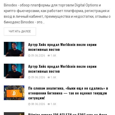
Binodex - обзор платформы для торговли Digital Options и
крипто-фьючерсами, как работает платформа, регистрация и
вход в личный кабинет, преимущества и недостатки, отзывы о
бинодекс Binodex - это...
DETAILS
ЧИТАТЬ ДАЛЕЕ
Артур Хейс продал Worldcoin после серии
позитивных постов
09.06.2026
1.6K
Артур Хейс продал Worldcoin после серии
позитивных постов
09.06.2026
1.6K
По словам аналитика, «быки еще не сдались» в
отношении биткоина — так он оценил текущую
ситуацию!
08.06.2026
1.6K
Bitmine купила 126 971 ETH на $207 млн на фоне