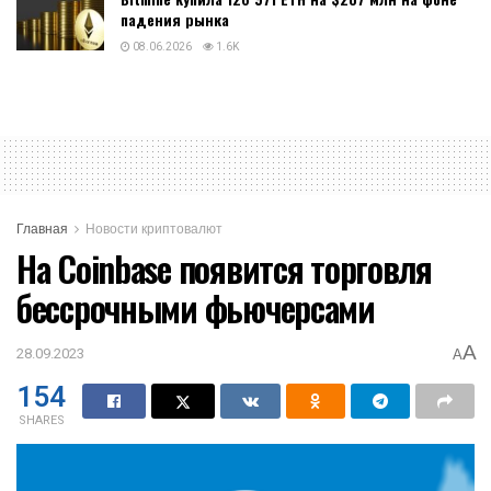
падения рынка
08.06.2026
1.6K
Главная
Новости криптовалют
На Coinbase появится торговля
бессрочными фьючерсами
A
28.09.2023
A
154
SHARES