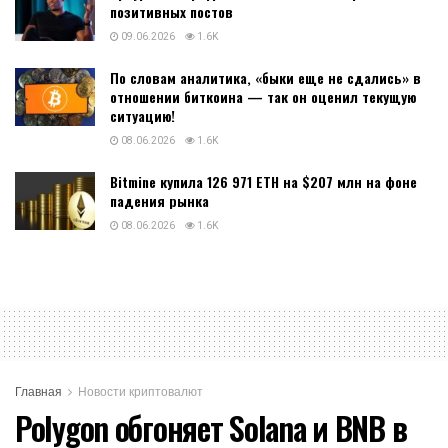
позитивных постов
09.06.2026
1.6K
По словам аналитика, «быки еще не сдались» в
отношении биткоина — так он оценил текущую
ситуацию!
08.06.2026
1.6K
Bitmine купила 126 971 ETH на $207 млн на фоне
падения рынка
08.06.2026
1.6K
Главная
Новости криптовалют
Polygon обгоняет Solana и BNB в