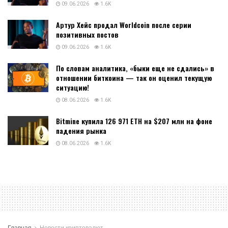
09.06.2026
1.6K
Артур Хейс продал Worldcoin после серии
позитивных постов
09.06.2026
1.6K
По словам аналитика, «быки еще не сдались» в
отношении биткоина — так он оценил текущую
ситуацию!
08.06.2026
1.6K
Bitmine купила 126 971 ETH на $207 млн на фоне
падения рынка
08.06.2026
1.6K
Главная
Новости криптовалют