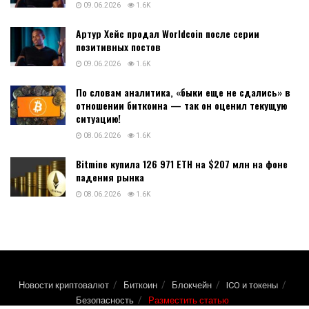
09.06.2026
1.6K
Артур Хейс продал Worldcoin после серии
позитивных постов
09.06.2026
1.6K
По словам аналитика, «быки еще не сдались» в
отношении биткоина — так он оценил текущую
ситуацию!
08.06.2026
1.6K
Bitmine купила 126 971 ETH на $207 млн на фоне
падения рынка
08.06.2026
1.6K
Новости криптовалют
Биткоин
Блокчейн
ICO и токены
Безопасность
Разместить статью