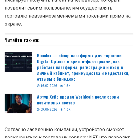
позволит своим пользователям осуществлять
торговлю невзаимозаменяемыми токенами прямо на
экране.
Читайте так-же:
Binodex — обзор платформы для торговли
Digital Options и крипто-фьючерсами, как
работает платформа, регистрация и вход в
личный кабинет, преимущества и недостатки,
отзывы о бинодекс
16.07.2026
1.5K
Артур Хейс продал Worldcoin после серии
позитивных постов
09.06.2026
1.6K
Согласно заявлению компании, устройство сможет
подключаться к торговому серверу NFT, что позволит