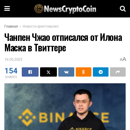
Главная
Новости криптовалют
Чанпен Чжао отписался от Илона
Маска в Твиттере
A
16.05.2023
A
154
SHARES