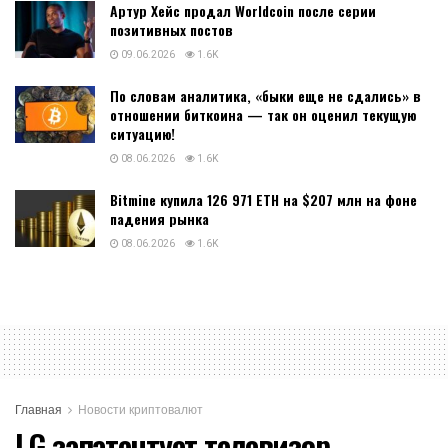
Артур Хейс продал Worldcoin после серии
позитивных постов
09.06.2026
1.6K
По словам аналитика, «быки еще не сдались» в
отношении биткоина — так он оценил текущую
ситуацию!
08.06.2026
1.6K
Bitmine купила 126 971 ETH на $207 млн на фоне
падения рынка
08.06.2026
1.6K
Главная
Новости криптовалют
LG запатентует телевизор